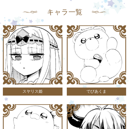
キャラ一覧
スヤリス姫
でびあくま