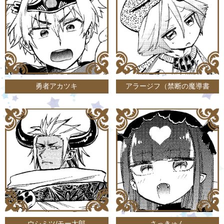
勇者アカツキ
アラージフ（禁断の魔導書
ウシミツ/モー太郎
さっきゅん