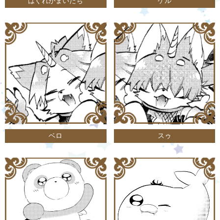
はぐれかまいたち
ケル
ベロ
スゥ