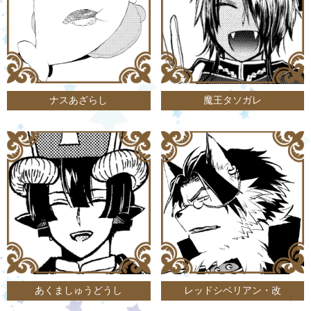
ナスあざらし
魔王タソガレ
あくましゅうどうし
レッドシベリアン・改