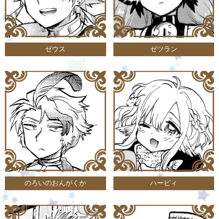
ゼウス
ゼツラン
のろいのおんがくか
ハーピィ