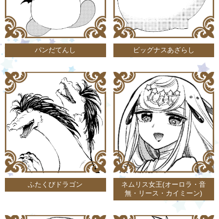
パンだてんし
ビッグナスあざらし
ふたくびドラゴン
ネムリス女王(オーロラ・音
無・リース・カイミーン)