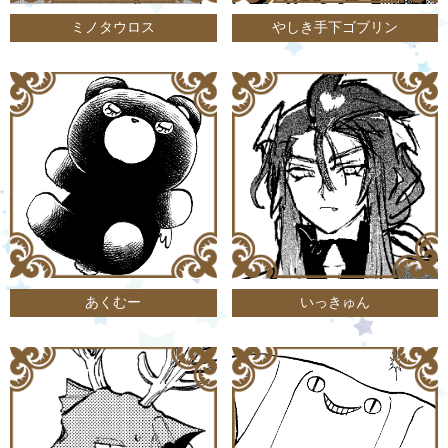
ミノタウロス
やしき手下ゴブリン
あくむー
いっきゅん