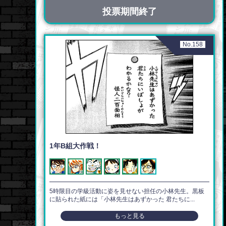
投票期間終了
No.158
1年B組大作戦！
5時限目の学級活動に姿を見せない担任の小林先生。黒板
に貼られた紙には「小林先生はあずかった 君たちに...
もっと見る