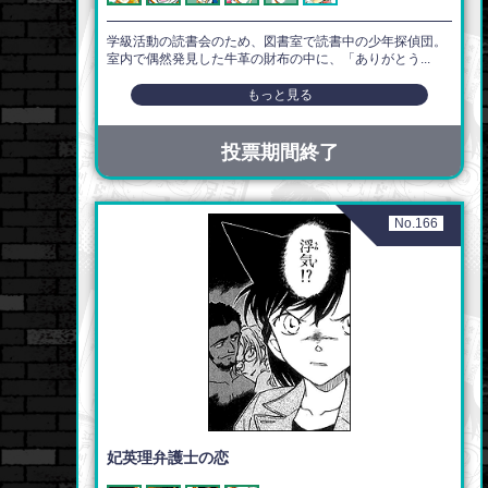
学級活動の読書会のため、図書室で読書中の少年探偵団。
室内で偶然発見した牛革の財布の中に、「ありがとう...
もっと見る
投票期間終了
No.166
妃英理弁護士の恋