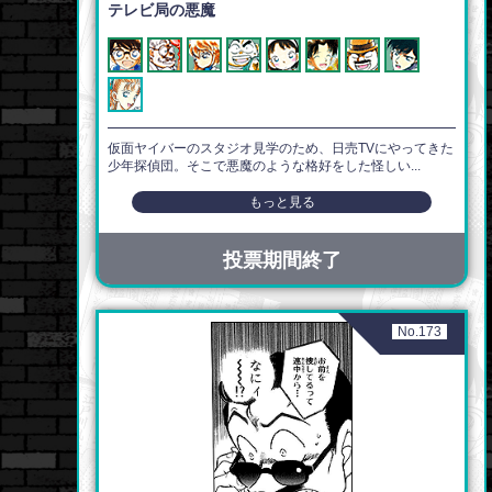
テレビ局の悪魔
仮面ヤイバーのスタジオ見学のため、日売TVにやってきた
少年探偵団。そこで悪魔のような格好をした怪しい...
もっと見る
投票期間終了
No.173