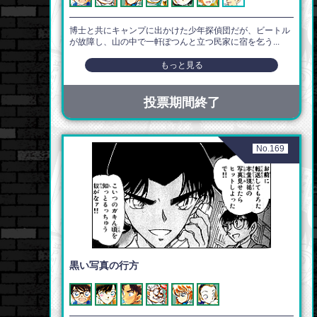
博士と共にキャンプに出かけた少年探偵団だが、ビートル
が故障し、山の中で一軒ぽつんと立つ民家に宿を乞う...
もっと見る
投票期間終了
No.169
黒い写真の行方