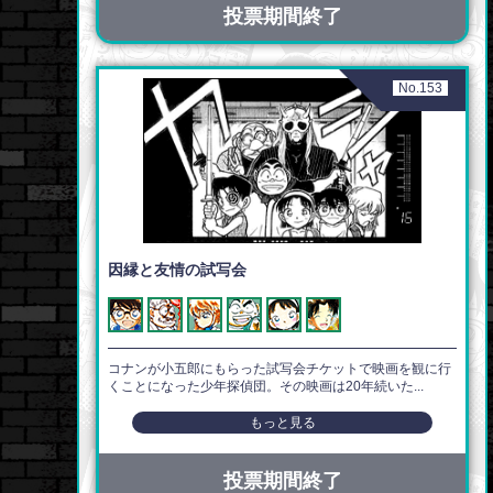
投票期間終了
No.153
因縁と友情の試写会
コナンが小五郎にもらった試写会チケットで映画を観に行
くことになった少年探偵団。その映画は20年続いた...
もっと見る
投票期間終了