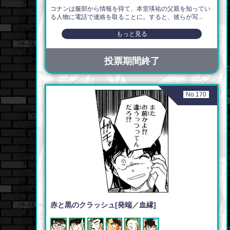
コナンは服部から情報を得て、本堂瑛祐の父親を知ってい
る人物に電話で連絡を取ることに。すると、彼らが写...
もっと見る
投票期間終了
No.170
赤と黒のクラッシュ[発端／血縁]