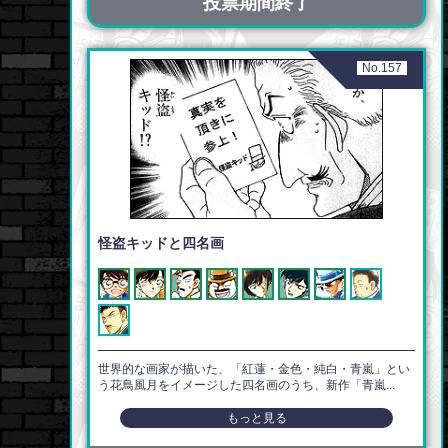
投票期間終了
No.157
怪盗キッドと四名画
世界的な画家が描いた、「紅蓮・金色・純白・青嵐」とい
う花鳥風月をイメージした四名画のうち、新作「青嵐...
もっと見る