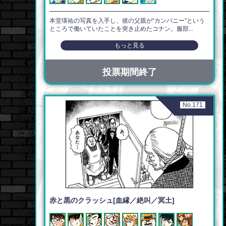
本堂瑛祐の写真を入手し、彼の父親が“カンパニー”という
ところで働いていたことを突き止めたコナン。服部...
もっと見る
投票期間終了
No.171
赤と黒のクラッシュ[血縁／絶叫／冥土]