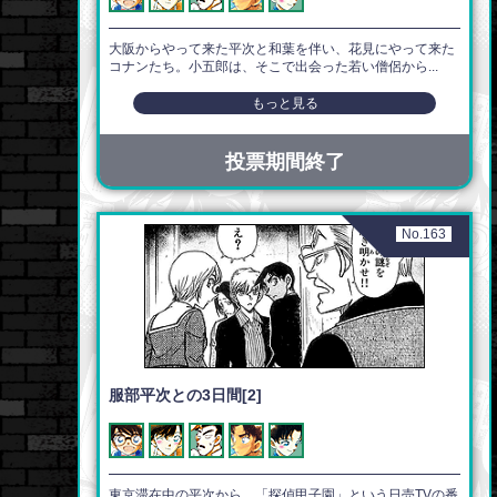
大阪からやって来た平次と和葉を伴い、花見にやって来た
コナンたち。小五郎は、そこで出会った若い僧侶から...
もっと見る
投票期間終了
No.163
服部平次との3日間[2]
東京滞在中の平次から、「探偵甲子園」という日売TVの番