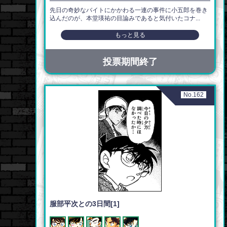
先日の奇妙なバイトにかかわる一連の事件に小五郎を巻き
込んだのが、本堂瑛祐の目論みであると気付いたコナ...
もっと見る
投票期間終了
No.162
服部平次との3日間[1]