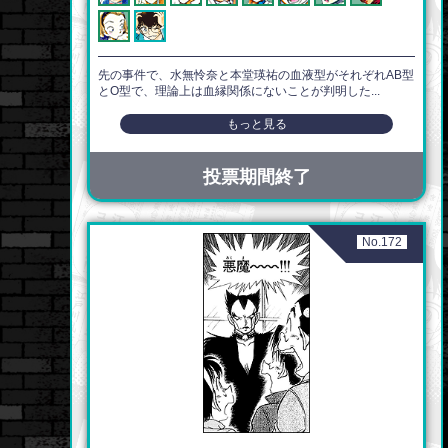
先の事件で、水無怜奈と本堂瑛祐の血液型がそれぞれAB型
とO型で、理論上は血縁関係にないことが判明した...
もっと見る
投票期間終了
No.172