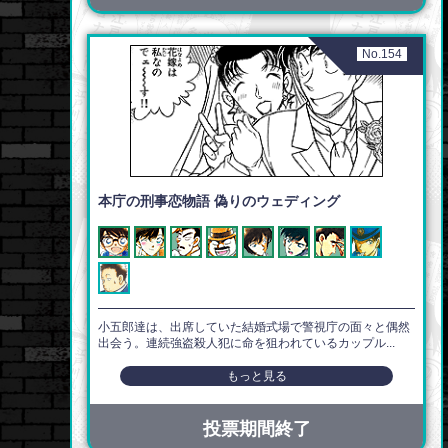
No.154
本庁の刑事恋物語 偽りのウェディング
小五郎達は、出席していた結婚式場で警視庁の面々と偶然
出会う。連続強盗殺人犯に命を狙われているカップル...
もっと見る
投票期間終了