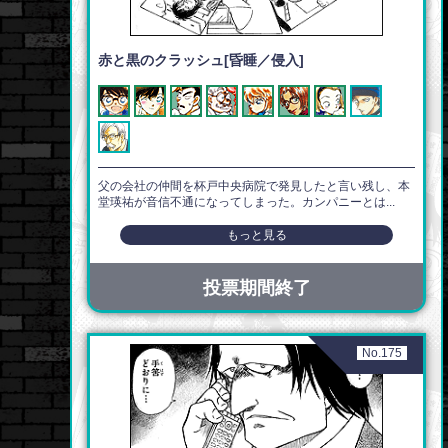
赤と黒のクラッシュ[昏睡／侵入]
父の会社の仲間を杯戸中央病院で発見したと言い残し、本
堂瑛祐が音信不通になってしまった。カンパニーとは...
もっと見る
投票期間終了
No.175