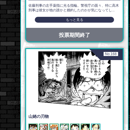
佐藤刑事の左手薬指に光る指輪。警視庁の面々、特に高木
刑事は彼女が他の誰かと婚約したのかが気になってし...
もっと見る
投票期間終了
No.168
山姥の刃物