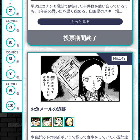
～
平次はコナンと電話で解決した事件数を競い合っているう
70
ち、3年前の思い出を語り始める。山形県のスキー場...
巻
COMICS
もっと見る
71
巻
～
投票期間終了
80
巻
COMICS
No.149
81
巻
～
90
巻
COMICS
91
巻
～
100
お魚メールの追跡
巻
事務所の下の喫茶ポアロで揃って食事をしていた小五郎達