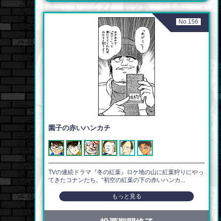
No.156
園子の赤いハンカチ
TVの連続ドラマ『冬の紅葉』ロケ地の山に紅葉狩りにやっ
てきたコナンたち。“初空の紅葉の下の赤いハンカ...
もっと見る