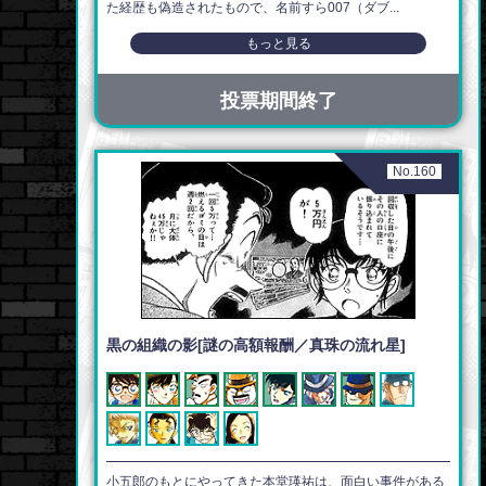
た経歴も偽造されたもので、名前すら007（ダブ...
もっと見る
投票期間終了
No.160
黒の組織の影[謎の高額報酬／真珠の流れ星]
小五郎のもとにやってきた本堂瑛祐は、面白い事件がある