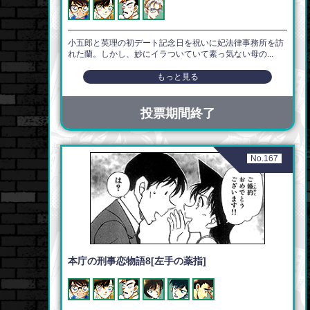
小五郎と英理の初デート記念日を祝いに妃法律事務所を訪
れた蘭。しかし、妙にイラついていて素っ気ない母の...
もっと見る
投票期間終了
No.167
本庁の刑事恋物語8[左手の薬指]