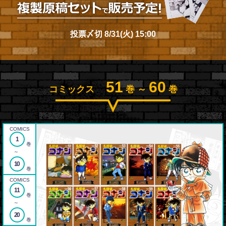
投票〆切 8/31(火) 15:00
51
60
コミックス
巻 ～
巻
COMICS
1
巻
～
10
巻
COMICS
11
巻
～
20
巻