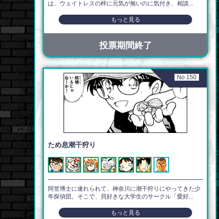
は、ウェイトレスの梓に元気が無いのに気付き、相談...
もっと見る
投票期間終了
No.150
ため息潮干狩り
阿笠博士に連れられて、神奈川に潮干狩りにやってきた少
年探偵団。そこで、貝好きな大学生のサークル「愛好...
もっと見る