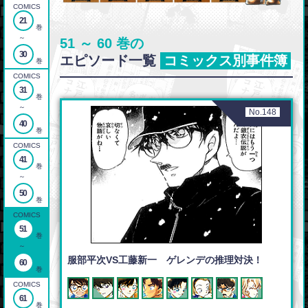
COMICS
21
巻
～
51 ～ 60 巻の
30
エピソード一覧
コミックス別事件簿
巻
COMICS
31
巻
～
No.148
40
巻
COMICS
41
巻
～
50
巻
COMICS
51
巻
～
服部平次VS工藤新一 ゲレンデの推理対決！
60
巻
COMICS
61
巻