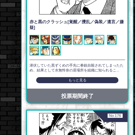
赤と黒のクラッシュ[覚醒／攪乱／偽装／遺言／嫌
疑]
潜伏していた黒ずくめの手先に拳銃自殺されてしまったた
め、結果として水無怜奈の居場所を組織に知られるこ...
もっと見る
投票期間終了
No.176