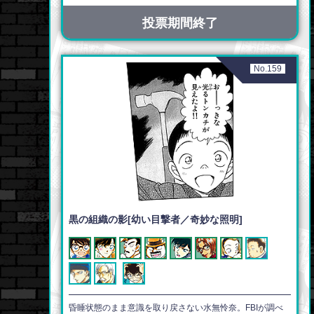
投票期間終了
No.159
黒の組織の影[幼い目撃者／奇妙な照明]
昏睡状態のまま意識を取り戻さない水無怜奈。FBIが調べ