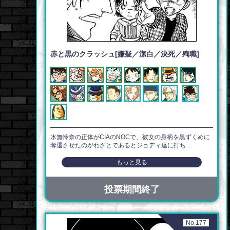
赤と黒のクラッシュ[嫌疑／潔白／決死／殉職]
水無怜奈の正体がCIAのNOCで、彼女の身柄を黒ずくめに
奪還させたのがわざとであるとジョディ達に打ち...
もっと見る
投票期間終了
No.177