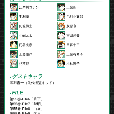
江戸川コナン
工藤新一
毛利蘭
毛利小五郎
阿笠博士
灰原哀
小嶋元太
吉田歩美
円谷光彦
目暮十三
工藤優作
工藤有希子
妃英理
小林澄子
ゲストキャラ
●
黒羽盗一（先代怪盗キッド）
FILE
●
第55巻-File6「月下」
第55巻-File7「黎明」
第55巻-File8「白昼」
第55巻-File9「落日」