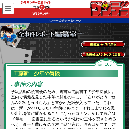
WEBサンデー
サンデー公式データベース
全事件レポートトッ
プに戻る
名探偵コナントップ
165
に戻る
工藤新一少年の冒険
事件の内容
●
学級活動の読書会のため、図書室で読書中の少年探偵団。
室内で偶然発見した牛革の財布の中に、「ありがとう 1ね
んAぐみ もうりらん」と書かれた紙が入っていた。これ
は、新一が小1だった10年前のもので、それにまつわる思
い出話を皆に聞かせることになったコナン。そして舞台は
10年前… 図書室に出るというお化けの正体を突きとめる
べく、新一と蘭は夜の学校に忍び込む。彼らはそこで、君