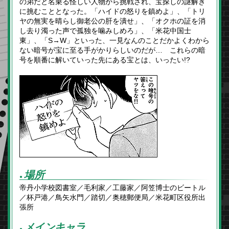
の弟だと名乗る怪しい人物から挑戦され、宝探しの謎解き
に挑むこととなった。「ハイドの怒りを鎮めよ」、「トリ
ヤの無実を晴らし御老公の肝を潰せ」、「オクホの証を消
し去り濁った声で孤独を噛みしめろ」、「米花中国士
東」、「S→W」といった、一見なんのことだかよくわから
ない暗号が宝に至る手がかりらしいのだが… これらの暗
号を順番に解いていった先にある宝とは、いったい!?
場所
●
帝丹小学校図書室／毛利家／工藤家／阿笠博士のビートル
／杯戸港／鳥矢水門／踏切／奥穂郵便局／米花町区役所出
張所
メインキャラ
●