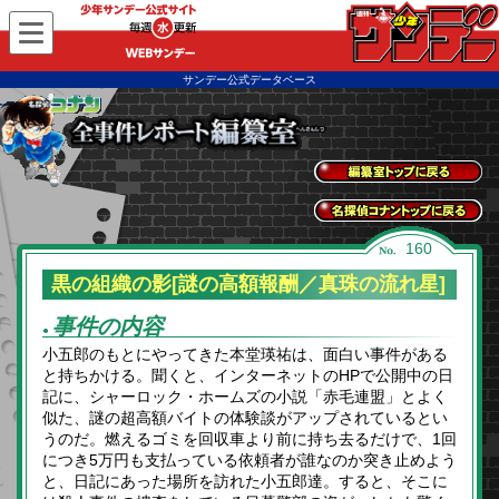
WEBサンデー
サンデー公式データベース
全事件レポートトッ
プに戻る
名探偵コナントップ
160
に戻る
黒の組織の影[謎の高額報酬／真珠の流れ星]
事件の内容
●
小五郎のもとにやってきた本堂瑛祐は、面白い事件がある
と持ちかける。聞くと、インターネットのHPで公開中の日
記に、シャーロック・ホームズの小説「赤毛連盟」とよく
似た、謎の超高額バイトの体験談がアップされているとい
うのだ。燃えるゴミを回収車より前に持ち去るだけで、1回
につき5万円も支払っている依頼者が誰なのか突き止めよう
と、日記にあった場所を訪れた小五郎達。すると、そこに