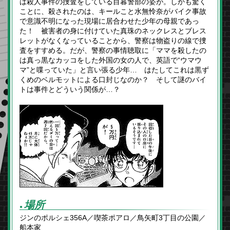
は殺人事件の捜査をしている目暮警部の姿が。しかも驚く
ことに、殺されたのは、キールこと水無怜奈がバイク事故
で意識不明になった現場に居合わせた少年の母親であっ
た！ 被害者の身に付けていた真珠のネックレスとブレス
レットがなくなっていることから、警察は物盗りの線で捜
査をすすめる。だが、警察の事情聴取に「ママを殺したの
は真っ黒なカッコをした外国の女の人で、英語で“ウマウ
マ”と喋っていた」と言い張る少年… はたしてこれは黒ず
くめのベルモットによる口封じなのか？ そして謎のバイ
トは事件とどういう関係が…？
場所
●
ジンのポルシェ356A／喫茶ポアロ／鳥矢町3丁目の公園／
船本家