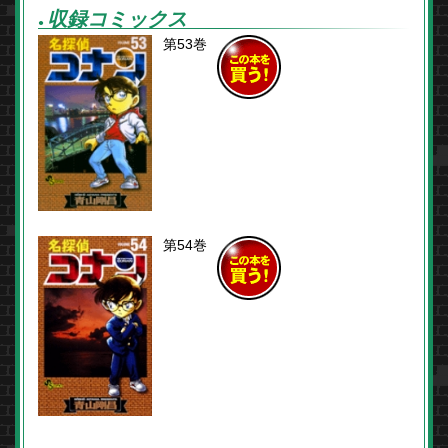
収録コミックス
●
第53巻
この本を
買う！
第54巻
この本を
買う！