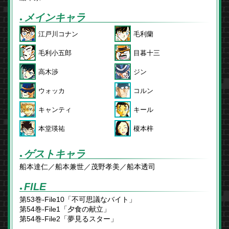
メインキャラ
●
江戸川コナン
毛利蘭
毛利小五郎
目暮十三
高木渉
ジン
ウォッカ
コルン
キャンティ
キール
本堂瑛祐
榎本梓
ゲストキャラ
●
船本達仁／船本兼世／茂野孝美／船本透司
FILE
●
第53巻-File10「不可思議なバイト」
第54巻-File1「夕食の献立」
第54巻-File2「夢見るスター」