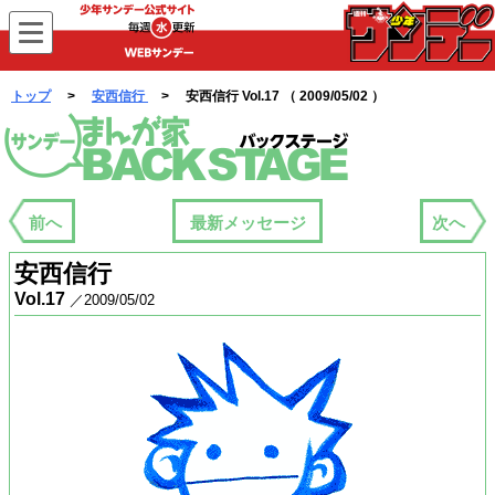
WEBサンデー
トップ
>
安西信行
> 安西信行 Vol.17 （ 2009/05/02 ）
まんが家バックステージ
前へ
最新メッセージ
次へ
安西信行
Vol.17
／2009/05/02