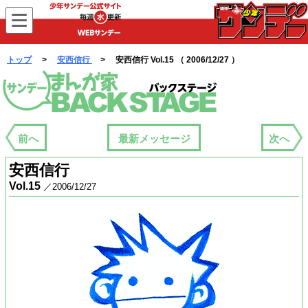
WEBサンデー
トップ
>
安西信行
> 安西信行 Vol.15 （ 2006/12/27 ）
まんが家バックステージ
前へ
最新メッセージ
次へ
安西信行
Vol.15
／2006/12/27