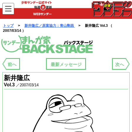
WEBサンデー
トップ
>
新井隆広／原案協力：青山剛昌
> 新井隆広 Vol.3 （
2007/03/14 ）
まんが家バックステージ
前へ
最新メッセージ
次へ
新井隆広
Vol.3
／2007/03/14