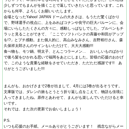
少しずつでもまんがを描くことで返していきたいと思っています。これ
からも何卒、よろしくお願いいたします。
会場となったYahoo! JAPAN ドームの大きさは、もうただ驚くばかり
で、野球選手の視点に、上をみればコナンや良守の巨大バルーンに、会
場にいらしたたくさんの方々に、感動しっぱなしでした。ブルペンもチ
ラッと見ることができて、「ここでソフトバンクの斉藤や和田がアップ
を!?」とプチ感動。また個人的に、高山みなみさん、吉野裕行さん、森
久保祥太郎さんのサインもいただけて、大大大感動!!!
食べ物も、モツ鍋、明太子、とんこつラーメン… おいしいものばかり
で後ろ髪をひかれる思いで福岡をあとにしました。皆様の応援のおかげ
で、このような貴重な経験をさせていただき、ただただ感謝です!! あ
りがとうございました!!!
まんがも、おかげさまで2巻が出まして、4月には3巻が出るそうです。
文庫版では、ダレンの旅もとうとう折り返し点をこえて、物語も佳境に
入ってきましたね。原作とあわせて、まんがも楽しんでいただけると幸
いです。
それでは、また次の更新でお会いしましょう！
P.S.
いつも応援のお手紙、メールありがとうございます！ 残念ながらメー