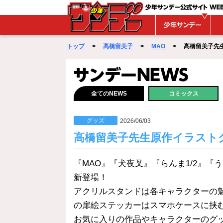
WEBサンデー
トップ
>
高橋留美子
>
MAO
> 高橋留美子先生原作
サンデーNEWS
全てのNEWS
コミックス
グッズ
2026/06/03
高橋留美子先生原作イラスト
『MAO』『犬夜叉』『らんま1/2』
新登場！
アクリルスタンドは各キャラクターの
の扉絵ステッカーはスマホケースに挟
お気に入りの作品やキャラクターのグ