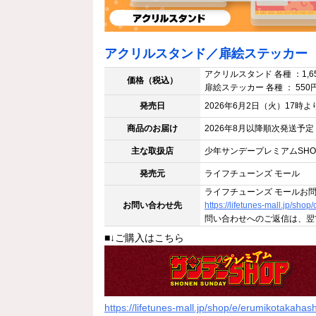
アクリルスタンド／扉絵ステッカー
アクリルスタンド 各種 ：1,6
価格（税込）
扉絵ステッカー 各種 ： 550
発売日
2026年6月2日（火）17時よ
商品のお届け
2026年8月以降順次発送予定
主な取扱店
少年サンデープレミアムSHO
発売元
ライフチューンズ モール
ライフチューンズ モールお
お問い合わせ先
https://lifetunes-mall.jp/shop
問い合わせへのご返信は、翌
■↓ご購入はこちら
https://lifetunes-mall.jp/shop/e/erumikotakahash