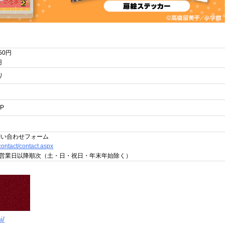
50円
円
り
P
問い合わせフォーム
/contact/contact.aspx
営業日以降順次（土・日・祝日・年末年始除く）
i/