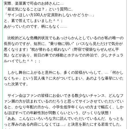
実際、楽屋裏で司会のお姉さんに…
「最近気になることは？」という質問に、
「サインほしい方100人が定員割れしないかどうか…」
と、素で答えてしまいました＾＾；
あがっていたのです、柄にもなく……
比較的どんな危機的状況でもあっけらかんとしているのが私の唯一の
長所なのですが、短所に、"乗り物に弱い"（バスなら見ただけで気分が
悪くなります）"枕が替わると眠れない"（野宿で寝袋ならぜんぜん平
気）などがあり、前日の車での移動とホテルでの外泊で、少しナチュラ
ルハイでした＾＾；；
しかし舞台に上がると意外にも、多くの皆様がいらして、…「何かし
なくちゃ」という芸人魂？に火がついてしまい、あのような暴挙にいた
った次第です。
サイン会はファンの皆様にお会いできる数少ないチャンス、どんなフ
ァン層の方が読まれているのだろうと思ってサインさせていただいてい
ると、かなり年配の方から、小学生低学年くらいの方まで幅広く、しか
もほぼすべての年齢性別が同数くらいという、びっくりな状態！
「ああ、こんなにいろいろな方に読んでいただいているんだ、もっとも
っと厚みのある内容にしなくては…」と決意を新たにする若造でした。