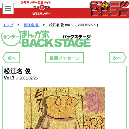
WEBサンデー
トップ
>
松江名 俊
> 松江名 俊 Vol.3 （ 2003/02/26 ）
まんが家バックステージ
前へ
最新メッセージ
次へ
松江名 俊
Vol.3
／2003/02/26