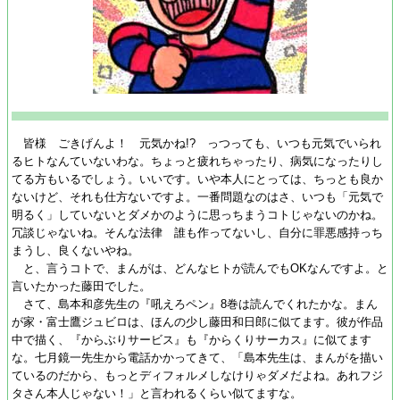
皆様 ごきげんよ！ 元気かね!? っつっても、いつも元気でいられ
るヒトなんていないわな。ちょっと疲れちゃったり、病気になったりし
てる方もいるでしょう。いいです。いや本人にとっては、ちっとも良か
ないけど、それも仕方ないですよ。一番問題なのはさ、いつも「元気で
明るく」していないとダメかのように思っちまうコトじゃないのかね。
冗談じゃないね。そんな法律 誰も作ってないし、自分に罪悪感持っち
まうし、良くないやね。
と、言うコトで、まんがは、どんなヒトが読んでもOKなんですよ。と
言いたかった藤田でした。
さて、島本和彦先生の『吼えろペン』8巻は読んでくれたかな。まん
が家・富士鷹ジュビロは、ほんの少し藤田和日郎に似てます。彼が作品
中で描く、『からぶりサービス』も『からくりサーカス』に似てます
な。七月鏡一先生から電話かかってきて、「島本先生は、まんがを描い
ているのだから、もっとディフォルメしなけりゃダメだよね。あれフジ
タさん本人じゃない！」と言われるくらい似てますな。