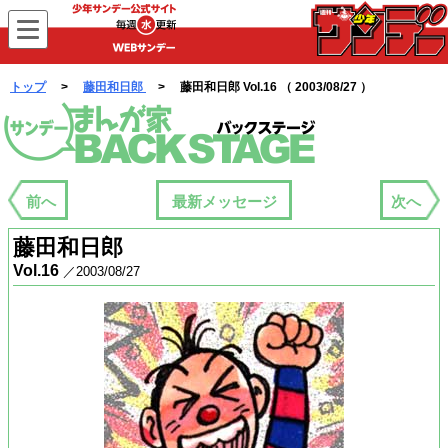
WEBサンデー
トップ
>
藤田和日郎
> 藤田和日郎 Vol.16 （ 2003/08/27 ）
まんが家バックステージ
前へ
最新メッセージ
次へ
藤田和日郎
Vol.16
／2003/08/27