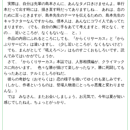
実際は、自分は先輩の島本さんに、あんなタメ口きけませんよ。単行
本だって出す時には、描き直す時だってありますしね… あれは、念の
ために言っときますが、島本先生のテーマを伝えるための、島本先生の
キャラクターなんですからね。僕本人は、あんなにコワイ人であってた
まりますか。（でも、自分の胸に手をあてて考えますと、何となく、そ
の… 近いところが、なくもないな… と。）
作品の内容にふれるところにしても、『からくりサーカス』と『から
ぶりサービス』は違いますし。（少し近いところが、なくもないけど）
でも、まんがとして『吼えろペン』はものすごくおもしろいです。読
んでみてはいかがでしょうか。
さて、『からくりサーカス』本誌では、人形相撲編が、クライマック
スに向かいます。 色々な勝が描けて楽しかったなァ。勝に死闘しても
らったあとは、ナルミとしろがねだ。
彼らの奇妙な（おそらくは）恋の様子を描いてゆくのも楽しみです。
（しかし、作者というものは、登場人物達にとっちゃ悪魔と変わりませ
んな。）
では みなさん、またお会いしましょう。お元気で。今年は夏が短い
感じでしたねえ。ちょっとがっかり。