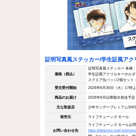
証明写真風ステッカー/学生証風アク
証明写真風ステッカー 各種：
価格（税込）
学生証風アクリルキーホルダー
スクエア缶バッジ2個セット：1
受注受付開始
2026年6月30日（火）17時
商品のお届け
2026年8月以降順次発送予定
主な取扱店
少年サンデープレミアムSHO
発売元
ライフチューンズ モール
ライフチューンズ モールお
お問い合わせ先
https://lifetunes-mall.jp/shop