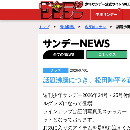
WEBサンデー
トップ
>
青山剛昌
>
名探偵コナン
> 話題沸騰に
サンデーNEWS
全てのNEWS
コミックス
グッズ
2026/07/01
話題沸騰につき、松田陣平＆
週刊少年サンデー2026年24号・25
ルグッズになって登場‼
ラインナップは証明写真風ステッカー
ットとなっております。
お気に入りのアイテムを是非お迎えくだ