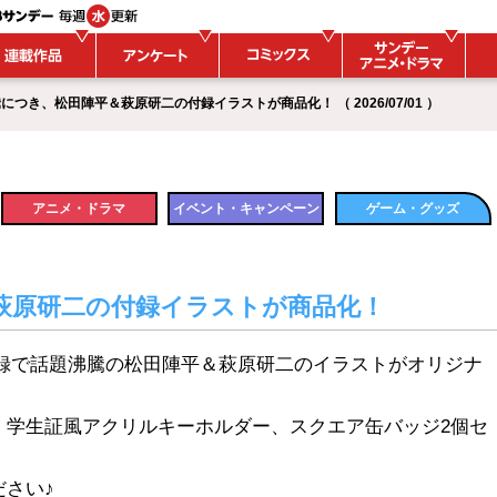
つき、松田陣平＆萩原研二の付録イラストが商品化！ （ 2026/07/01 ）
アニメ・ドラマ
イベント・キャンペーン
ゲーム・グッズ
萩原研二の付録イラストが商品化！
号付録で話題沸騰の松田陣平＆萩原研二のイラストがオリジナ
、学生証風アクリルキーホルダー、スクエア缶バッジ2個セ
さい♪