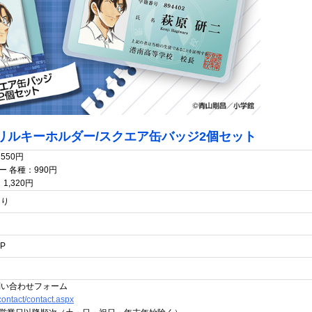
リルキーホルダー/スクエア缶バッジ2個セット
550円
 各種：990円
,320円
より
P
問い合わせフォーム
/contact/contact.aspx