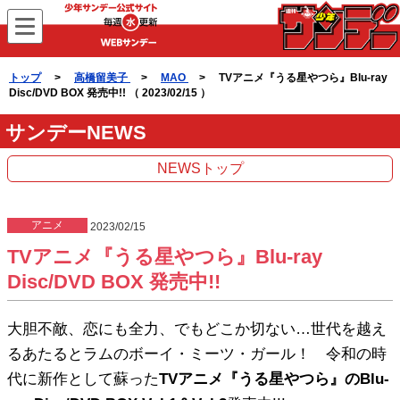
WEBサンデー
トップ
>
高橋留美子
>
MAO
> TVアニメ『うる星やつら』Blu-ray
Disc/DVD BOX 発売中!! （ 2023/02/15 ）
サンデーNEWS
NEWSトップ
アニメ
2023/02/15
TVアニメ『うる星やつら』Blu-ray
Disc/DVD BOX 発売中!!
大胆不敵、恋にも全力、でもどこか切ない…世代を越え
るあたるとラムのボーイ・ミーツ・ガール！ 令和の時
代に新作として蘇った
TVアニメ『うる星やつら』のBlu-