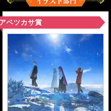
イラスト
部門
アベツカサ賞