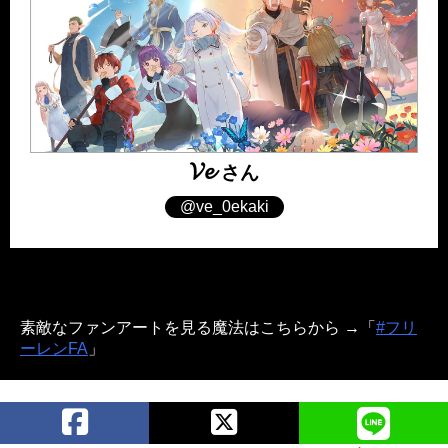
𝓥𝓮
さん
@ve_0ekaki
素敵なファンアートを見る魔法はこちらから →「
#フリ
ーレンFA
」