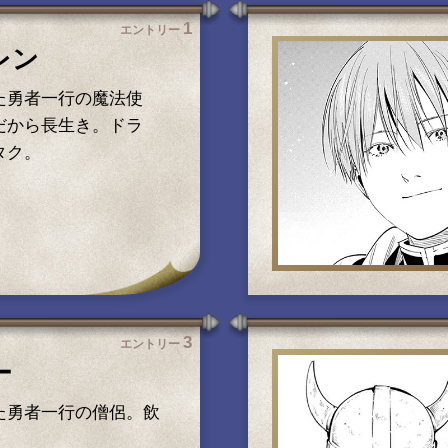
1
エントリー
レン
た勇者一行の魔法使
だから長生き。ドラ
タク。
3
エントリー
ー
た勇者一行の僧侶。飲