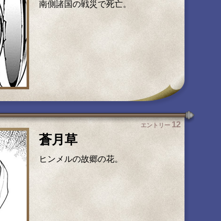
南側諸国の戦災で死亡。
12
エントリー
蒼月草
ヒンメルの故郷の花。