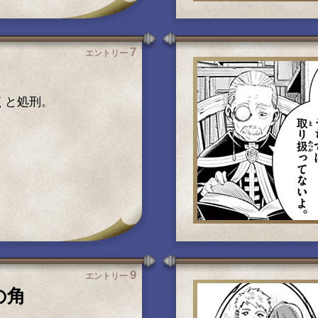
7
エントリー
くと処刑。
9
エントリー
の角