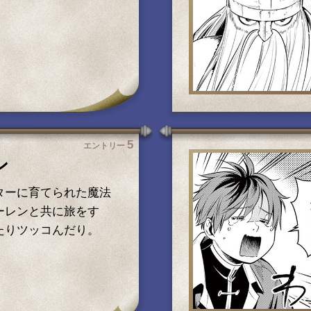
5
エントリー
ン
ターに育てられた魔法
ーレンと共に旅をす
たりツッコんだり。