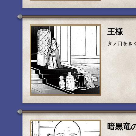
王様
タメ口をき
暗黒竜