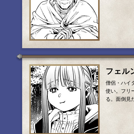
フェル
僧侶・ハイ
使い。フリ
る。面倒見