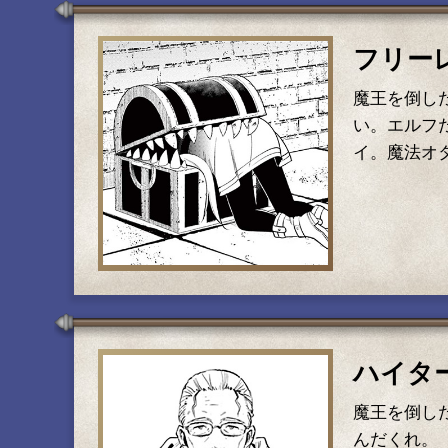
フリー
魔王を倒し
い。エルフ
イ。魔法オ
ハイタ
魔王を倒し
んだくれ。