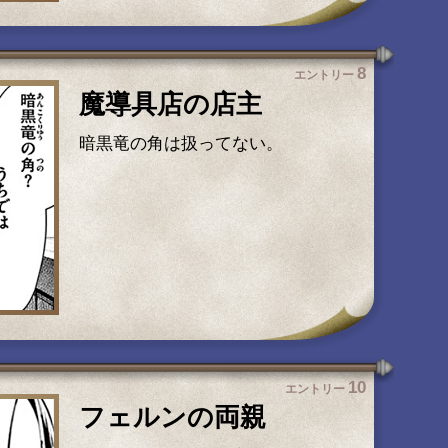
8
エントリー
魔導具店の店主
暗黒竜の角は扱ってない。
10
エントリー
フェルンの両親