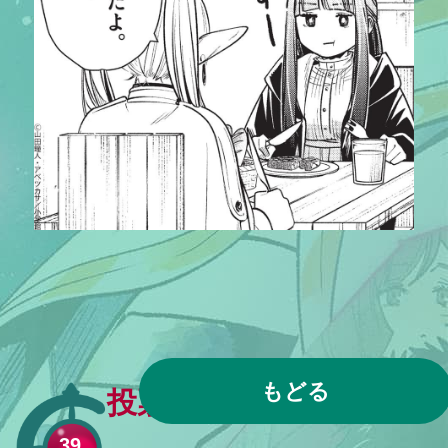
もどる
投票は締め切りました
39