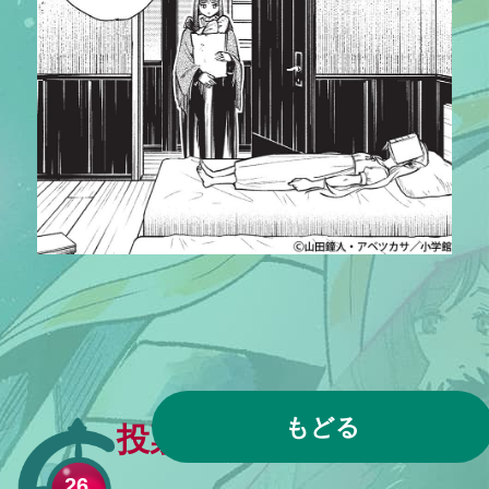
もどる
投票は締め切りました
26