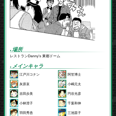
場所
●
レストランDanny's 東都ドーム
メインキャラ
●
江戸川コナン
阿笠博士
灰原哀
小嶋元太
吉田歩美
円谷光彦
小林澄子
千葉和伸
羽田秀𠮷
三池苗子