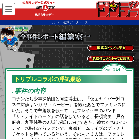
WEBサンデー
サンデー公式データベース
全事件レポートトッ
プに戻る
名探偵コナントップ
314
に戻る
トリプルコラボの浮気疑惑
事件の内容
●
コナンたち少年探偵団と阿笠博士は、『仮面ヤイバー対コ
スモ探偵ギンガ ザ・ムービー』を観たあとでファミレスに
いた。そこで主題歌を歌っていたブレイク中のバンド
「ザ・ナイトハーツ」の話をしていると、長須篤美、戸谷
麻央、九重純香の3人組が話しかけてきた。彼女たちはイン
ディーズ時代からファンで、東都ドームライブのプラチナ
チケットを持っているという。そのあと３人は、ファミレ