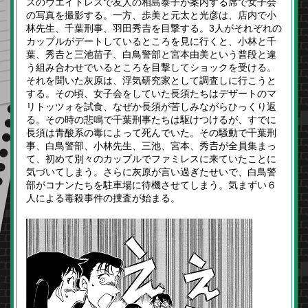
スのウエイトレスで友人の相島泰子が案内する席で女子会
の写真を撮影する。一方、歩美と元太と光彦は、店内で小
林先生、千葉刑事、羽田秀𠮷を目撃する。3人がそれぞれの
カップルがデートしているところを見に行くと、小林と千
葉、秀𠮷と三池苗子、白鳥警部と宮本由美という普段と違
う組み合わせでいるところを目撃してショックを受ける。
それを聞いた灰原は、浮気研究家として調査しに行こうと
する。その頃、女子会をしていた長須たちはデザートのマ
リトッツォを試食、なぜか長須が苦しみながらひっくり返
る。その時の悲鳴で千葉刑事たちは駆けつけるが、すでに
長須は青酸系の毒によって死んでいた。その騒動で千葉刑
事、白鳥警部、小林先生、三池、宮本、秀𠮷が全員集まっ
て、初めて別々のカップルでファミレスに来ていたことに
気づいてしまう。さらに灰原が言い過ぎたせいで、白鳥警
部がコナンたちを駐車場に待機させてしまう。気まずい６
人による毒殺事件の捜査が始まる。