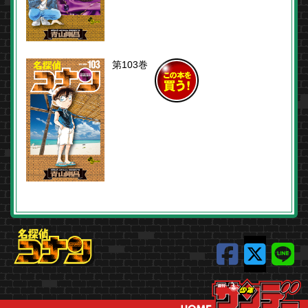
第103巻
この本を
買う！