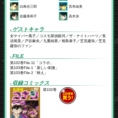
白鳥任三郎
宮本由美
佐藤美和子
高木渉
ゲストキャラ
●
女ヤイバー風子／コスモ探偵銀河／ザ・ナイトハーツ／長
須篤美／戸谷麻央／九重純香／相島泰子／芝見建弥／芝見
建弥のファン
FILE
●
第102巻File-11「コラボ」
第103巻File-1「新しい刺激」
第103巻File-2「映え」
収録コミックス
●
第102巻
この本を
買う！