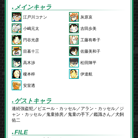
メインキャラ
●
江戸川コナン
灰原哀
小嶋元太
吉田歩美
円谷光彦
工藤有希子
目暮十三
佐藤美和子
高木渉
松田陣平
榎本梓
伊達航
安室透
ゲストキャラ
●
連続強盗犯／ピエール・カッセル／アラン・カッセル／ジ
ャン・カッセル／鬼童捺房／鬼童の手下／鑑識さん／犬飼
佑二
FILE
●