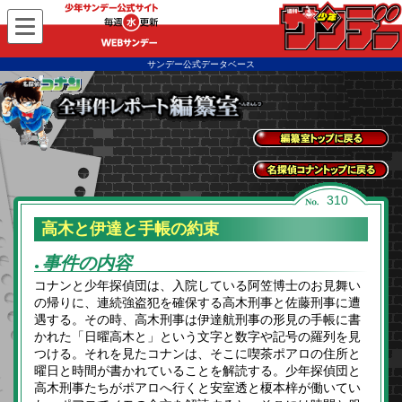
WEBサンデー
サンデー公式データベース
全事件レポートトッ
プに戻る
名探偵コナントップ
310
に戻る
高木と伊達と手帳の約束
事件の内容
●
コナンと少年探偵団は、入院している阿笠博士のお見舞い
の帰りに、連続強盗犯を確保する高木刑事と佐藤刑事に遭
遇する。その時、高木刑事は伊達航刑事の形見の手帳に書
かれた「日曜高木と」という文字と数字や記号の羅列を見
つける。それを見たコナンは、そこに喫茶ポアロの住所と
曜日と時間が書かれていることを解読する。少年探偵団と
高木刑事たちがポアロへ行くと安室透と榎本梓が働いてい