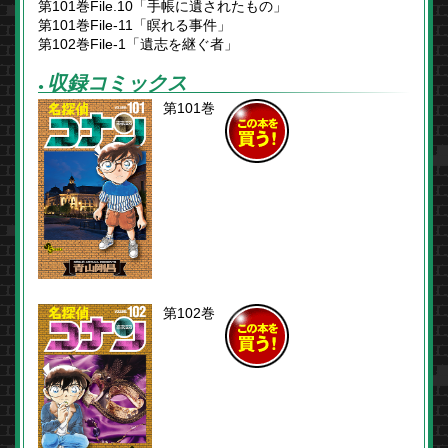
第101巻File.10「手帳に遺されたもの」
第101巻File-11「瞑れる事件」
第102巻File-1「遺志を継ぐ者」
収録コミックス
●
第101巻
この本を
買う！
第102巻
この本を
買う！