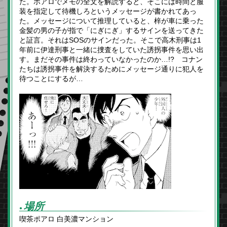
た。ポアロでメモの全文を解読すると、そこには時間と服
装を指定して待機しろというメッセージが書かれてあっ
た。メッセージについて推理していると、梓が車に乗った
金髪の男の子が指で「にぎにぎ」するサインを送ってきた
と証言。それはSOSのサインだった。そこで高木刑事は1
年前に伊達刑事と一緒に捜査をしていた誘拐事件を思い出
す。まだその事件は終わっていなかったのか…!? コナン
たちは誘拐事件を解決するためにメッセージ通りに犯人を
待つことにするが…
場所
●
喫茶ポアロ 白美濃マンション