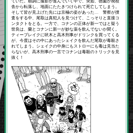
ていた。順調に撮影が進んでいく中で、突如、徳薗が廃校
舎から転落し、地面にたたきつけられて死亡してしまう。
そして皆が見上げた先には京極の姿があった… 警察が捜
査をする中、尾取は真犯人を見つけて、こっそりと直接コ
ンタクトをとる。一方で、コナンの正体が新一ではと疑う
世良は、蘭とコナンに新一が妙な薬を飲んでないか聞く。
ティーブレイクに吠木と高木刑事がドリンクを買ってくる
が、今度はその中にあったシェイクを飲んだ尾取が毒殺さ
れてしまう。シェイクの中身にもストローにも毒は見当た
らないが、高木刑事の一言でコナンは毒殺のトリックを見
抜く！