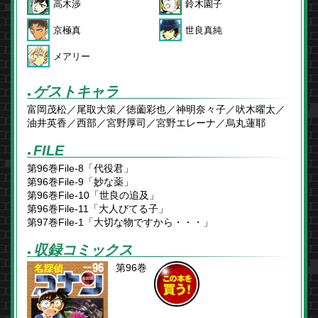
高木渉
鈴木園子
京極真
世良真純
メアリー
ゲストキャラ
●
富岡茂松／尾取大策／徳薗彩也／神明奈々子／吠木曜太／
油井英香／西部／宮野厚司／宮野エレーナ／烏丸蓮耶
FILE
●
第96巻File‐8「代役君」
第96巻File-9「妙な薬」
第96巻File-10「世良の追及」
第96巻File-11「大人びてる子」
第97巻File-1「大切な物ですから・・・」
収録コミックス
●
第96巻
この本を