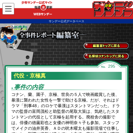
WEBサンデー
サンデー公式データベース
全事件レポートトッ
プに戻る
名探偵コナントップ
295
に戻る
代役・京極真
事件の内容
●
コナン、蘭、園子、京極、世良の５人で映画鑑賞した後、
暴漢に襲われた女性を一撃で助ける京極。だが、それはド
ラマ「刑事48」のロケで暴漢はスタントマンだった。ドラ
マの監督の富岡茂松と助監督の尾取大策は、気絶したスタ
ントマンの代役として京極を起用する。廃校舎の撮影で
は、俳優の徳薗彩也と女優の神明奈々子も参加。スタッフ
でメイクの油井英香、ＡＤの吠木曜太も撮影現場で仕事し