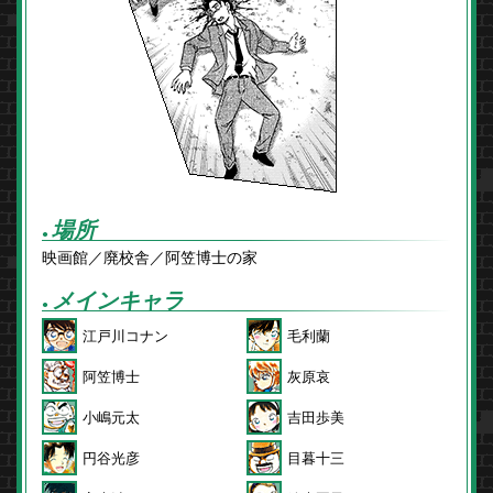
場所
●
映画館／廃校舎／阿笠博士の家
メインキャラ
●
江戸川コナン
毛利蘭
阿笠博士
灰原哀
小嶋元太
吉田歩美
円谷光彦
目暮十三