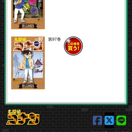
買う！
第97巻
この本を
買う！