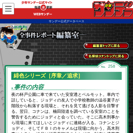
WEBサンデー
サンデー公式データベース
全事件レポートトッ
プに戻る
名探偵コナントップ
258
に戻る
緋色シリーズ［序章／追求］
事件の内容
●
夜の杯戸公園に車で来ていた安室透とベルモット。車内で
話していると、ジョディの友人で小学校教師の澁谷夏子が
階段から転落する現場と、それを見て逃げる人影を目撃す
る。翌日、コナンは、楠田陸道を調べている安室のことを
警告するためにジョディと会っていた。そこに高木刑事か
ら現場に来てほしいとジョディに連絡が入る。コナンとジ
ョディ、そしてＦＢＩのキャメルは現場に向かう。高木刑