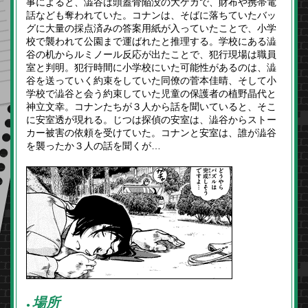
事によると、澁谷は頭蓋骨陥没の大ケガで、財布や携帯電
話なども奪われていた。コナンは、そばに落ちていたバッ
グに大量の採点済みの答案用紙が入っていたことで、小学
校で襲われて公園まで運ばれたと推理する。学校にある澁
谷の机からルミノール反応が出たことで、犯行現場は職員
室と判明。犯行時間に小学校にいた可能性があるのは、澁
谷を送っていく約束をしていた同僚の菅本佳晴、そして小
学校で澁谷と会う約束していた児童の保護者の植野晶代と
神立文幸。コナンたちが３人から話を聞いていると、そこ
に安室透が現れる。じつは探偵の安室は、澁谷からストー
カー被害の依頼を受けていた。コナンと安室は、誰が澁谷
を襲ったか３人の話を聞くが…
場所
●