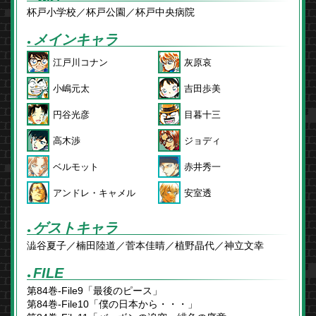
杯戸小学校／杯戸公園／杯戸中央病院
メインキャラ
●
江戸川コナン
灰原哀
小嶋元太
吉田歩美
円谷光彦
目暮十三
高木渉
ジョディ
ベルモット
赤井秀一
アンドレ・キャメル
安室透
ゲストキャラ
●
澁谷夏子／楠田陸道／菅本佳晴／植野晶代／神立文幸
FILE
●
第84巻-File9「最後のピース」
第84巻-File10「僕の日本から・・・」