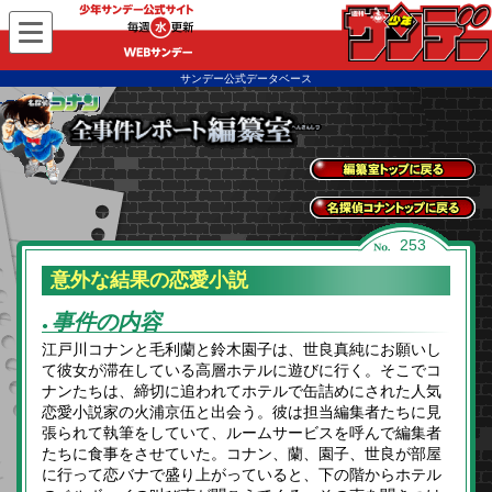
WEBサンデー
サンデー公式データベース
全事件レポートトッ
プに戻る
名探偵コナントップ
253
に戻る
意外な結果の恋愛小説
事件の内容
●
江戸川コナンと毛利蘭と鈴木園子は、世良真純にお願いし
て彼女が滞在している高層ホテルに遊びに行く。そこでコ
ナンたちは、締切に追われてホテルで缶詰めにされた人気
恋愛小説家の火浦京伍と出会う。彼は担当編集者たちに見
張られて執筆をしていて、ルームサービスを呼んで編集者
たちに食事をさせていた。コナン、蘭、園子、世良が部屋
に行って恋バナで盛り上がっていると、下の階からホテル