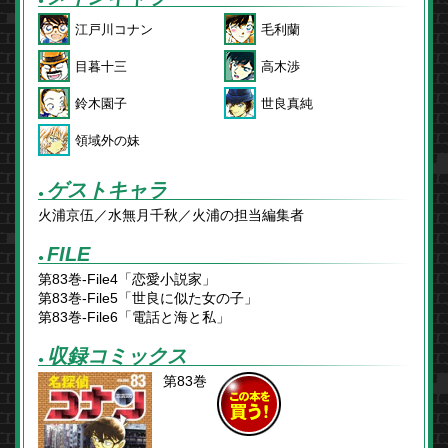
●
江戸川コナン
毛利蘭
目暮十三
高木渉
鈴木園子
世良真純
領域外の妹
ゲストキャラ
●
火浦京伍／水無月千秋／火浦の担当編集者
FILE
●
第83巻-File4「恋愛小説家」
第83巻-File5「世良に似た女の子」
第83巻-File6「電話と海と私」
収録コミックス
●
第83巻
この本を