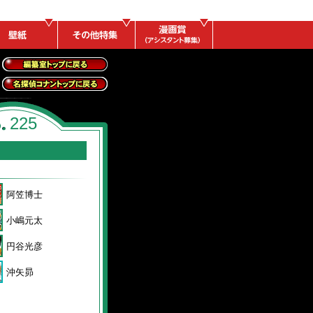
全事件レポートトッ
プに戻る
名探偵コナントップ
に戻る
225
阿笠博士
小嶋元太
円谷光彦
沖矢昴