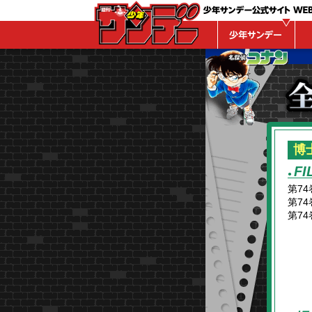
WEBサンデー
博
FI
●
第74
第74
第74