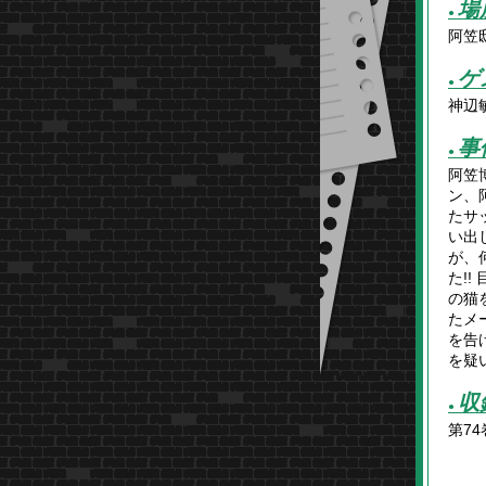
場
●
阿笠
ゲ
●
神辺
事
●
阿笠
ン、
たサ
い出
が、
た!
の猫
たメ
を告
を疑い
収
●
第74