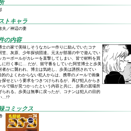
所
邸
ストキャラ
敏夫／神辺の妻
件の内容
博士の家で美味しそうなカレー作りに励んでいたコナ
阿笠、灰原、少年探偵団達。元太が部屋の中で遊んでい
ッカーボールがカレーを直撃してしまい、皆で材料を買
しに行く事に… だが、留守番をしていた阿笠博士と歩美
何者かに襲われ、博士は気絶し、歩美は誘拐されてい
! 目的のよくわからない犯人からは、携帯のメールで画像
を探せという要求をつきつけられるが、再び犯人からき
ールで猫が見つかったという内容と共に、歩美の居場所
げられる。歩美は無事に戻ったが、コナンは犯人の目的
…!?
録コミックス
巻