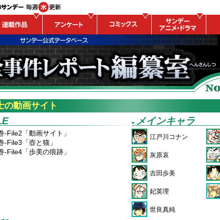
士の動画サイト
LE
メインキャラ
●
巻-File2「動画サイト」
江戸川コナン
巻-File3「壺と猫」
巻-File4「歩美の痕跡」
灰原哀
吉田歩美
妃英理
世良真純