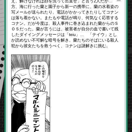
え、解けなければ顔を洗って出直せ」と言う2人だが… 一
方、海に行った蘭と園子から新一の携帯に、蘭の水着姿の
写メールが送られたり、電話がかかってきたりしてコナン
は落ち着かない。またもや電話が鳴り、何気なく応答する
コナン。だが今度は、殺人事件に巻き込まれた蘭からのＳ
ＯＳだった。蘭が言うには、被害者が自分の血で書いて残
したダイイングメッセージは「teiu」… 「テイウ」とし
か読めない不可解な暗号を解き、蘭たちのそばにいる殺人
犯から彼女たちを救うべく、コナンは謎解きに挑む。