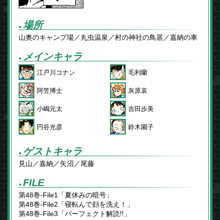
場所
●
山奥のキャンプ場／丸虫温泉／村の神社の鳥居／嘉納の車
メインキャラ
●
江戸川コナン
毛利蘭
阿笠博士
灰原哀
小嶋元太
吉田歩美
円谷光彦
鈴木園子
ゲストキャラ
●
見山／嘉納／矢沼／尾藤
FILE
●
第48巻-File1「夏休みの暗号」
第48巻-File2「寝転んで顔を洗え！」
第48巻-File3「パーフェクト解読!!」