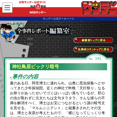
WEBサンデー
サンデー公式データベース
全事件レポートトッ
プに戻る
名探偵コナントップ
141
に戻る
神社鳥居ビックリ暗号
事件の内容
●
夏のある日、阿笠博士に連れられ、山奥に昆虫採集へとや
ってきた少年探偵団。近くの神社で昨晩「天灯祭り」なる
お祭りがあったせいでゴミはいっぱい落ちているが、肝心
の虫が取れずに元太たちは文句タラタラ。そんな彼らの不
満を解消すべく、博士はお宝につながるという謎の暗号文
を見せる。「マルムシニテント」と縦書きされたその文
は、博士と灰原が考えたもので、「横になってじっくり考