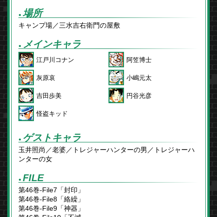
場所
●
キャンプ場／三水吉右衛門の屋敷
メインキャラ
●
江戸川コナン
阿笠博士
灰原哀
小嶋元太
吉田歩美
円谷光彦
怪盗キッド
ゲストキャラ
●
玉井照尚／老婆／トレジャーハンターの男／トレジャーハ
ンターの女
FILE
●
第46巻-File7「封印」
第46巻-File8「絡繰」
第46巻-File9「神器」