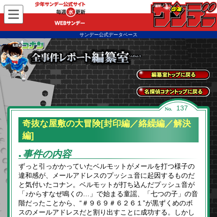
WEBサンデー
サンデー公式データベース
全事件レポートトッ
プに戻る
名探偵コナントップ
137
に戻る
奇抜な屋敷の大冒険[封印編／絡繰編／解決
編]
事件の内容
●
ずっと引っかかっていたベルモットがメールを打つ様子の
違和感が、メールアドレスのプッシュ音に起因するものだ
と気付いたコナン。ベルモットが打ち込んだプッシュ音が
「♪からすなぜ鳴くの…」で始まる童謡、「七つの子」の音
階だったことから、“＃９６９＃６２６１”が黒ずくめのボ
スのメールアドレスだと割り出すことに成功する。しかし