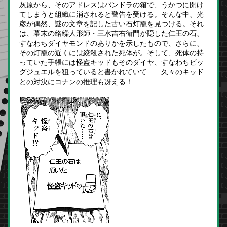
灰原から、そのアドレスはパンドラの箱で、うかつに開け
てしまうと組織に消されると警告を受ける。そんな中、光
彦が偶然、謎の文章を記した古い石灯籠を見つける。それ
は、幕末の絡繰人形師・三水吉右衛門が隠した仁王の石、
すなわちダイヤモンドのありかを示したもので、さらに、
その灯籠の近くには絞殺された死体が。そして、死体の持
っていた手帳には怪盗キッドもそのダイヤ、すなわちビッ
グジュエルを狙っていると書かれていて… 久々のキッド
との対決にコナンの推理も冴える！