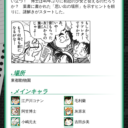
い立つ！ 博士は40年ぶりに初恋の少女と会えるのだろう
か？ 葉書に書かれた「思い出の場所」を示すヒントを頼
りに、謎解きがスタートした。
場所
●
東都動物園
メインキャラ
●
江戸川コナン
毛利蘭
阿笠博士
灰原哀
小嶋元太
吉田歩美