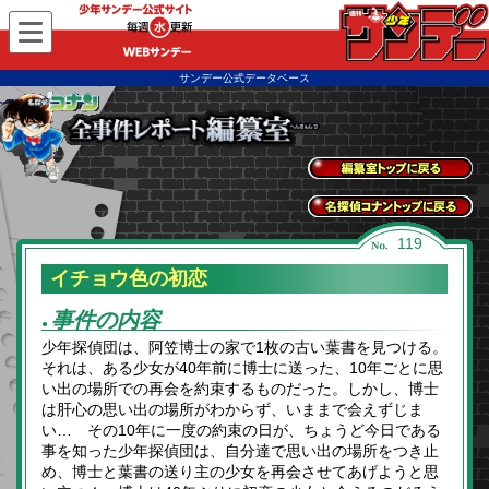
WEBサンデー
サンデー公式データベース
全事件レポートトッ
プに戻る
名探偵コナントップ
119
に戻る
イチョウ色の初恋
事件の内容
●
少年探偵団は、阿笠博士の家で1枚の古い葉書を見つける。
それは、ある少女が40年前に博士に送った、10年ごとに思
い出の場所での再会を約束するものだった。しかし、博士
は肝心の思い出の場所がわからず、いままで会えずじま
い… その10年に一度の約束の日が、ちょうど今日である
事を知った少年探偵団は、自分達で思い出の場所をつき止
め、博士と葉書の送り主の少女を再会させてあげようと思