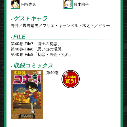
円谷光彦
鈴木園子
ゲストキャラ
●
野井／蝶野晴男／フサエ・キャンベル・木之下／ビリー
FILE
●
第40巻-File7「博士の初恋」
第40巻-File8「思い出の場所」
第40巻-File9「初恋・再会・別れ」
収録コミックス
●
第40巻
この本を
買う！