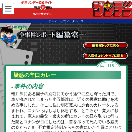
WEBサンデー
サンデー公式データベース
全事件レポートトッ
プに戻る
名探偵コナントップ
118
に戻る
疑惑の辛口カレー
事件の内容
●
軽井沢にある園子の別荘に向かう途中に立ち寄った川で、
車が流されてしまった小五郎達は、近くの民家に助けを求
める事にした。そこに住む明石寛人に夕食のカレーをふる
まわれ、コナンらはしばし休息する。ところが、寛人に頼
まれて、寛人の義父・巌夫の所にカレーの皿を取りに行っ
た蘭とコナンが目にしたのは、首を吊って死んでいる巌夫
の姿だった!! 死亡推定時刻からその家にいた全員にアリバ