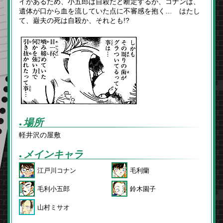
イがあるため、小五郎は自殺だと断定するが、コナンは、
遺体が口から血を流していた点に不審感を抱く… はたし
て、巌夫の死は自殺か、それとも!?
場所
●
軽井沢の屋敷
メインキャラ
●
江戸川コナン
毛利蘭
毛利小五郎
鈴木園子
山村ミサオ