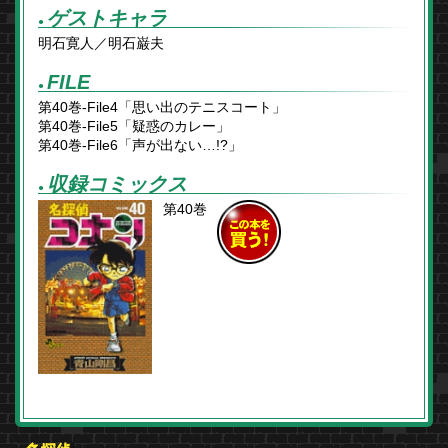
ゲストキャラ
●
明石寛人／明石巌夫
FILE
●
第40巻-File4「思い出のテニスコート」
第40巻-File5「疑惑のカレー」
第40巻-File6「声が出ない…!?」
収録コミックス
●
第40巻
この本を
買う！