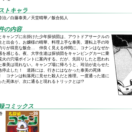
ストキャラ
玲治／白藤泰美／天堂晴華／飯合拓人
件の内容
とキャンプに出掛けた少年探偵団は、アウトドアサークルの
生と出会う。お嬢様の晴華、料理上手な泰美、運転上手の玲
釣りが得意な飯合… 仲良く見える仲間に、コナンはなぜか
感を感じる。夜、大学生達は探偵団をキャンピングカーに乗
花火の穴場ポイントに案内する。だが、先回りしたと思われ
た泰美は現れない。キャンプ場に帰ろうと、玲治が走らせた
急停止した！ 道路には、行きにはなかった泰美の死体
！ コナンは転落死に見せた殺人だと推理。一度通った道に
った死体が、次に通ると現れるトリックとは!?
録コミックス
巻