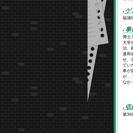
ゲ
●
福浦
事
●
博士
大学
治、
違和
せ、
てい
車が
が…
なか
収
●
第39