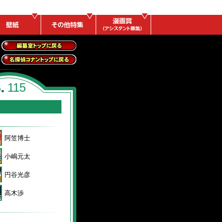
全事件レポートトッ
プに戻る
名探偵コナントップ
に戻る
115
阿笠博士
小嶋元太
円谷光彦
高木渉