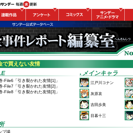
金で買えない友情
LE
メインキャラ
●
巻-File6「引き裂かれた友情[1]」
江戸川コナン
巻-File7「引き裂かれた友情[2]」
巻-File8「引き裂かれた友情[3]」
灰原哀
吉田歩美
目暮十三
所
ンプ場