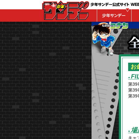
WEBサンデー
お
FI
●
第39
第39
第39
場
●
キャ