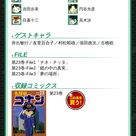
吉田歩美
円谷光彦
目暮十三
高木渉
ゲストキャラ
●
井出敏行／友里百合子／村松昭雄／張田政次／古橋稔
FILE
●
第23巻-File1「チネ・チッタ」
第23巻-File2「鏡の中の真実」
第23巻-File3「夢の場所」
収録コミックス
●
第23巻
この本を
買う！