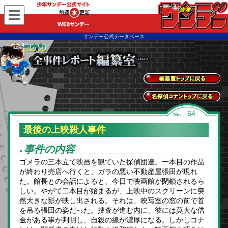
WEBサンデー
サンデー公式データベース
全事件レポートトッ
プに戻る
名探偵コナントップ
64
に戻る
最後の上映殺人事件
事件の内容
●
ゴメラの三本立て映画を観ていた探偵団達。一本目の作品
が終わり売店へ行くと、ガラの悪い不動産屋張田が現れ
た。館長との会話によると、今日で映画館が閉鎖されるら
しい。やがて二本目が始まるが、上映中のスクリーンに突
然大きな影が映し出される。それは、映写室の窓の前で首
を吊る張田の姿だった。捜査が進む内に、彼には莫大な借
金がある事が判明し、自殺の線が濃厚になる。しかしコナ