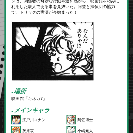
ンは、関係者の奇妙な行動や違和感から、映画館を巧みに
利用した殺人である事を見抜いた。阿笠と探偵団の協力
で、トリックの実演が今始まった！
場所
●
映画館「キネカ7」
メインキャラ
●
江戸川コナン
阿笠博士
灰原哀
小嶋元太