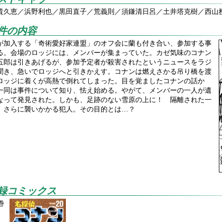
貴久恵／浜野利也／黒田直子／荒義則／須鎌清日呂／土井塔克樹／西山
件の内容
が加入する「奇術愛好家連盟」のオフ会に蘭も付き合い、参加する事
る。会場のロッジには、メンバーが集まっていた。カゼ気味のコナン
五郎は引きあげるが、参加予定者が殺害されたというニュースをラジ
聞き、急いでロッジへと引きかえす。コナンは燃えさかる吊り橋を渡
ロッジに着くが高熱で倒れてしまった。目を覚ましたコナンの話か
一同は事件について知り、怯え始める。やがて、メンバーの一人が遺
なって発見された。しかも、足跡のない雪原の上に！ 隔離された一
、さらに襲いかかる犯人。その目的とは…？
録コミックス
巻