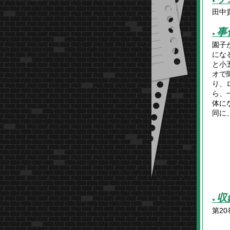
●
田中
事
●
園子
にな
と小
オで
り、
ら、
体に
同に
収
●
第20