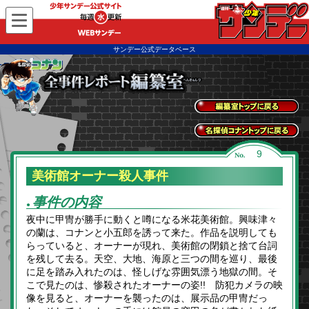
WEBサンデー
サンデー公式データベース
全事件レポートトッ
プに戻る
名探偵コナントップ
9
に戻る
美術館オーナー殺人事件
事件の内容
●
夜中に甲冑が勝手に動くと噂になる米花美術館。興味津々
の蘭は、コナンと小五郎を誘って来た。作品を説明しても
らっていると、オーナーが現れ、美術館の閉鎖と捨て台詞
を残して去る。天空、大地、海原と三つの間を巡り、最後
に足を踏み入れたのは、怪しげな雰囲気漂う地獄の間。そ
こで見たのは、惨殺されたオーナーの姿!! 防犯カメラの映
像を見ると、オーナーを襲ったのは、展示品の甲冑だっ