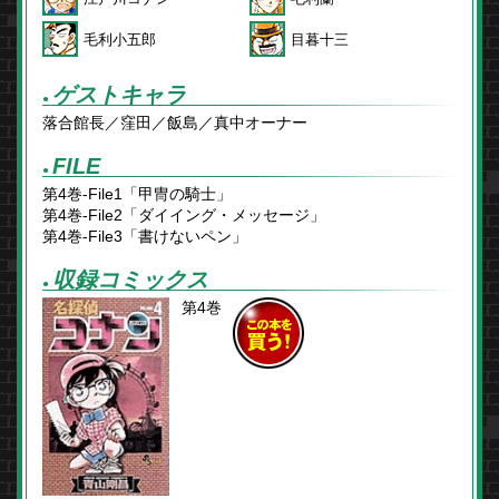
毛利小五郎
目暮十三
ゲストキャラ
●
落合館長／窪田／飯島／真中オーナー
FILE
●
第4巻-File1「甲冑の騎士」
第4巻-File2「ダイイング・メッセージ」
第4巻-File3「書けないペン」
収録コミックス
●
第4巻
この本を
買う！