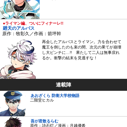
●ライマン編、ついにフィナーレ!!
廻天のアルバス
原作：牧彰久／作画：箭坪幹
再会したアルバスとライマン。力を合わせて
魔王を倒したのも束の間、次元の果てが崩壊
し大ピンチに…!! 果たして二人は無事戻れ
るか。衝撃の結末を見逃すな！
連載陣
あおざくら 防衛大学校物語
二階堂ヒカル
吾が君散るらむ
原作：詩石灯／漫画：月越優希