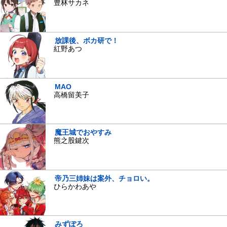
豊林サカネ
放課後、ボカ研で！
紅野あつ
MAO
高橋留美子
魔王城でおやすみ
熊之股鍵次
帝乃三姉妹は案外、チョロい。
ひらかわあや
みずぽろ