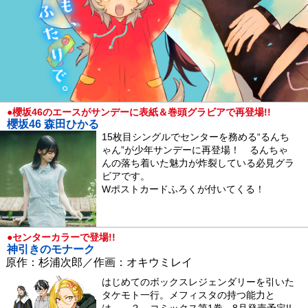
●櫻坂46のエースがサンデーに表紙＆巻頭グラビアで再登場!!
櫻坂46 森田ひかる
15枚目シングルでセンターを務める“るんち
ゃん”が少年サンデーに再登場！ るんちゃ
んの落ち着いた魅力が炸裂している必見グラ
ビアです。
Wポストカードふろくが付いてくる！
●センターカラーで登場!!
神引きのモナーク
原作：杉浦次郎／作画：オキウミレイ
はじめてのボックスレジェンダリーを引いた
タケモト一行。メフィスタの持つ能力と
は……？ コミックス第1巻、8月発売予定!!