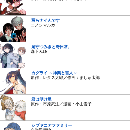
写らナイんです
コノシマルカ
尾守つみきと奇日常。
森下みゆ
カグライ ～神楽と雷人～
原作：レタス太郎／作画：ましゅ太郎
君は明け星
原作：市原武法／漫画：小山愛子
シブヤニアファミリー