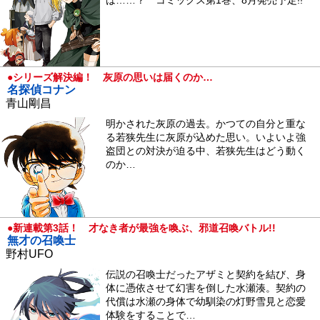
●シリーズ解決編！ 灰原の思いは届くのか…
名探偵コナン
青山剛昌
明かされた灰原の過去。かつての自分と重な
る若狭先生に灰原が込めた思い。いよいよ強
盗団との対決が迫る中、若狭先生はどう動く
のか…
●新連載第3話！ 才なき者が最強を喚ぶ、邪道召喚バトル!!
無才の召喚士
野村UFO
伝説の召喚士だったアザミと契約を結び、身
体に憑依させて幻害を倒した水瀬湊。契約の
代償は水瀬の身体で幼馴染の灯野雪見と恋愛
体験をすることで…