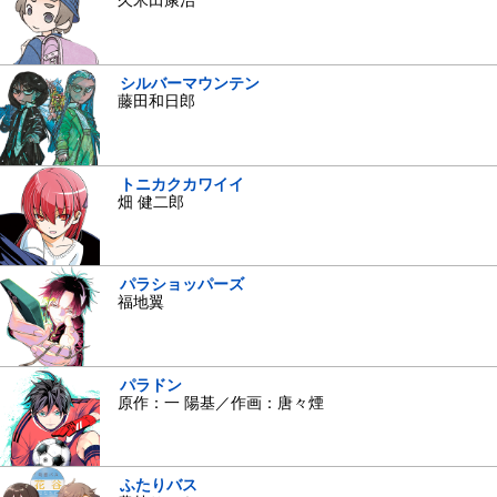
久米田康治
シルバーマウンテン
藤田和日郎
トニカクカワイイ
畑 健二郎
パラショッパーズ
福地翼
パラドン
原作：一 陽基／作画：唐々煙
ふたりバス