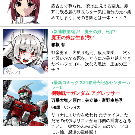
霧古まで葬られ、 窮地に見える蘭丸。塵
芥に残る麗の隊長らを一気に自分の元へ集
めてしまう。その意図とは一体・・・？
●新連載第3話!! 魔王の娘、死す!!
魔王の娘は生き汚い
箱根 有
野蛮勇者、火炙り処刑、殺人集団… 次々
と襲いかかる死を、どうにか乗り越えてき
たベルフェゴル。次なる敵は、王国の王
子!?
●最新コミックス24巻発売記念センターカ
ラー!!
機動戦士ガンダム アグレッサー
万乗大智／原作：矢立肇・富野由悠季
©創通・サンライズ
リコナにより命を救われ たチェイス。た
だその代償はリコナが連邦側の捕虜となる
こと… 彼女の未来は潰えるのか。 ソロ
モン編、感涙の最終回！