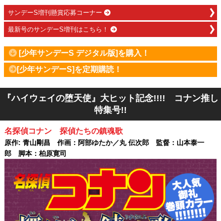
サンデーS増刊懸賞応募コーナー
最新号のサンデーS増刊はこちら！
[少年サンデーS デジタル版]を購入！
[少年サンデーS]を定期購読！
『ハイウェイの堕天使』大ヒット記念!!!! コナン推し
特集号!!
名探偵コナン 探偵たちの鎮魂歌
原作: 青山剛昌 作画：阿部ゆたか／丸 伝次郎 監督：山本泰一
郎 脚本：柏原寛司