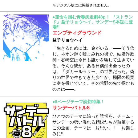
※デジタル版には掲載されません。
●運命を掴む青春疾走劇48p！ 『ストラン
ド』益子リョウヘイ、サンデーS本誌に登
場!!
エンプティグラウンド
益子リョウヘイ
「生きるためには、金がいる」――そう信
じ、ネオン輝く嘘まみれの街で、結婚詐欺
師・谷崎空は今日も誰かを騙して生きてい
る。そんな彼が、ある日偶然出会ったの
は、「ダカールラリー」の世界だった。偽
りの世界で生きてきた少年が、極限の現実
に身を投じていく。その荒野の先で掴むも
のとは――。
●8ページテーマ読切特集！
サンデーバトル8
ひとつのテーマに沿った読切を、チーム・
サンデーの勢い溢れる精鋭たちが熱筆する
この企画。テーマは「片思い」！ お楽し
みに!!