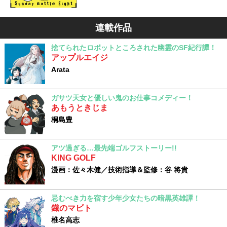
連載作品
捨てられたロボットところされた幽霊のSF紀行譚！
アップルエイジ
Arata
ガサツ天女と優しい鬼のお仕事コメディー！
あもうときじま
桐島豊
アツ過ぎる…最先端ゴルフストーリー!!
KING GOLF
漫画：佐々木健／技術指導＆監修：谷 将貴
忌むべき力を宿す少年少女たちの暗黒英雄譚！
鐡のマビト
椎名高志